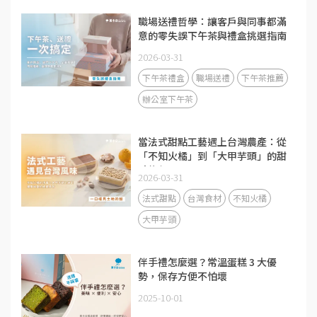
職場送禮哲學：讓客戶與同事都滿
意的零失誤下午茶與禮盒挑選指南
2026-03-31
下午茶禮盒
職場送禮
下午茶推薦
辦公室下午茶
當法式甜點工藝遇上台灣農產：從
「不知火橘」到「大甲芋頭」的甜
點旅程
2026-03-31
法式甜點
台灣食材
不知火橘
大甲芋頭
伴手禮怎麼選？常溫蛋糕 3 大優
勢，保存方便不怕壞
2025-10-01