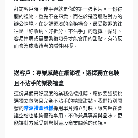
拜訪客戶時，伴手禮就是你的第一張名片。一份得
體的禮物，重點不在昂貴，而在於是否體貼對方的
辦公情境，在步調緊湊的商務場合，最受歡迎的往
往是「好收納、好拆分、不沾手」的選擇，黏牙、
容易掉屑或需要繁複切分才能食用的甜點，有時反
而會造成收禮者的隱性困擾。
送客戶：專業感藏在細節裡，選擇獨立包裝
且不沾手的業務禮盒
這份具備高好感度的業務送禮推薦，應該要強調挑
選獨立包裝且完全不沾手的精緻甜點。我們特別開
發的
常溫禮盒蛋糕
採用單片獨立封裝，讓客戶在會
議空檔也能夠優雅享用，不僅兼具專業與品味，更
能讓對方感受到您對這段商業關係的珍視。