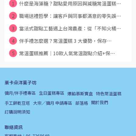
1
什麼是海藻糖？甜點愛用原因與減糖常溫蛋糕⋯
2
職場送禮哲學：讓客戶與同事都滿意的零失誤⋯
3
當法式甜點工藝遇上台灣農產：從「不知火橘⋯
4
伴手禮怎麼選？常溫蛋糕 3 大優勢，保存⋯
5
常溫蛋糕推薦｜10款人氣常溫甜點介紹+保⋯
栗卡朵洋菓子坊
彌月/伴手禮專區
生日蛋糕專區
爆餡慕斯寶盒
特色常溫蛋糕
關於我們
手工餅乾豆塔
大宗／彌月 申請專區
部落格
訂購說明須知
聯絡資訊