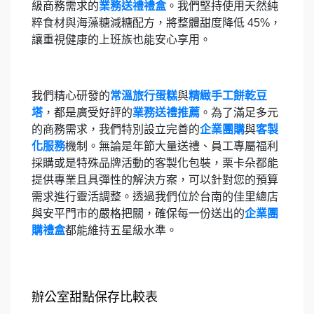
級商務需求的
業務送禮禮盒
。
我們堅持使用天然純
粹食材與海藻糖減糖配方，將整體甜度降低 45%，
讓重視健康的上班族也能安心享用。
我們精心研發的
常溫旅行蛋糕
與
精緻手工餅乾豆
塔
，都是廣受好評的
業務送禮推薦
。
為了滿足多元
的商務需求，我們特別設立完善的
企業團購
與
客製
化服務
機制。
無論是年節大量送禮、員工專屬福利
採購或是特殊品牌活動的客製化包裝，栗卡朵都能
提供專業且具彈性的解決方案，可以針對您的預算
需求進行靈活調整。透過我們位於台南的佳里總店
與安平門市的嚴格把關，確保每一份送出的
企業團
購禮盒
都能維持五星級水準。
辦公室甜點保存比較表