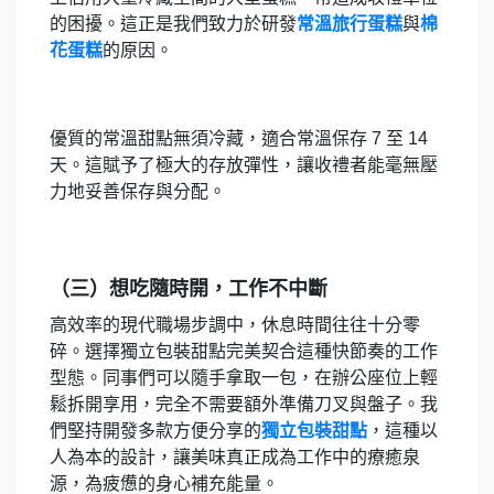
的困擾。這正是我們致力於研發
常溫旅行蛋糕
與
棉
花蛋糕
的原因。
優質的常溫甜點無須冷藏，適合常溫保存 7 至 14
天。這賦予了極大的存放彈性，讓收禮者能毫無壓
力地妥善保存與分配。
（三）想吃隨時開，工作不中斷
高效率的現代職場步調中，休息時間往往十分零
碎。選擇獨立包裝甜點完美契合這種快節奏的工作
型態。同事們可以隨手拿取一包，在辦公座位上輕
鬆拆開享用，完全不需要額外準備刀叉與盤子。我
們堅持開發多款方便分享的
獨立包裝甜點
，這種以
人為本的設計，讓美味真正成為工作中的療癒泉
源，為疲憊的身心補充能量。