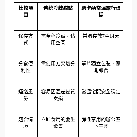
比較項
傳統冷藏甜點
栗卡朵常溫旅行蛋
目
糕
保存方
需全程冷藏，佔
常溫存放7至14天
式
用空間
分食便
需使用刀叉切分
單片獨立包裝，隨
利性
開即食
運送風
容易因溫差變質
常溫宅配安全穩定
險
受損
適合情
立即食用的慶生
彈性享用的辦公室
境
聚會
下午茶