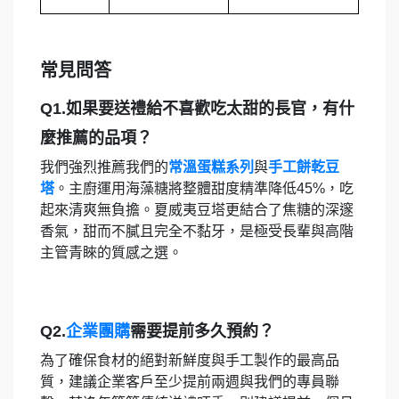
常見問答
Q1.如果要送禮給不喜歡吃太甜的長官，有什
麼推薦的品項？
我們強烈推薦我們的
常溫蛋糕系列
與
手工餅乾豆
塔
。主廚運用海藻糖將整體甜度精準降低45%，吃
起來清爽無負擔。夏威夷豆塔更結合了焦糖的深邃
香氣，甜而不膩且完全不黏牙，是極受長輩與高階
主管青睞的質感之選。
Q2.
企業團購
需要提前多久預約？
為了確保食材的絕對新鮮度與手工製作的最高品
質，建議企業客戶至少提前兩週與我們的專員聯