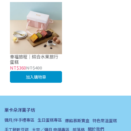
幸福旅程｜綜合水果旅行
蛋糕
NT$360
NT$400
加入購物車
栗卡朵洋菓子坊
彌月/伴手禮專區
生日蛋糕專區
爆餡慕斯寶盒
特色常溫蛋糕
關於我們
手工餅乾豆塔
大宗／彌月 申請專區
部落格