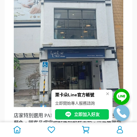
×
栗卡朵Line官方帳號
立即開始專人服務諮詢
立即加入好友
店家特別選用 PANTONE Blue 072C 藍色作為包裝
顏色，顧客品嚐完甜點後把包裝丟掉，以此象徵擺
脫憂鬱，留下最純粹的美味和快樂。