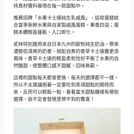
持真材實料展現在每一款甜點中。
推薦招牌「水果卡士達純生乳戚風」，這款蛋糕結
合當季新鮮水果與自家製戚風蛋糕，果香四溢；蛋
糕本體輕盈蓬鬆，入口即化。
貳林特別選用來自日本九州的歐牧純生奶油，帶來
濃郁但清爽的奶香，搭配自煮的香草卡士達醬更添
風味。香草卡士達的輕盈柔和恰好平衡了水果的自
然酸甜，使整體口感不甜膩，回味無窮。
店裡的甜點每天都會更換，每天的選擇都不一樣。
所以不太建議抱著一定要吃到某項甜點的期待而
來，反而可以輕鬆一點，看看當天甜點櫃裡有哪些
選擇，說不定會發現意想不到的驚喜！