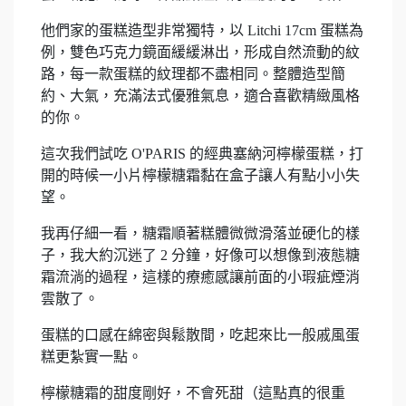
他們家的蛋糕造型非常獨特，以 Litchi 17cm 蛋糕為
例，雙色巧克力鏡面緩緩淋出，形成自然流動的紋
路，每一款蛋糕的紋理都不盡相同。整體造型簡
約、大氣，充滿法式優雅氣息，適合喜歡精緻風格
的你。
這次我們試吃 O'PARIS 的經典塞納河檸檬蛋糕，打
開的時候一小片檸檬糖霜黏在盒子讓人有點小小失
望。
我再仔細一看，糖霜順著糕體微微滑落並硬化的樣
子，我大約沉迷了 2 分鐘，好像可以想像到液態糖
霜流淌的過程，這樣的療癒感讓前面的小瑕疵煙消
雲散了。
蛋糕的口感在綿密與鬆散間，吃起來比一般戚風蛋
糕更紮實一點。
檸檬糖霜的甜度剛好，不會死甜（這點真的很重