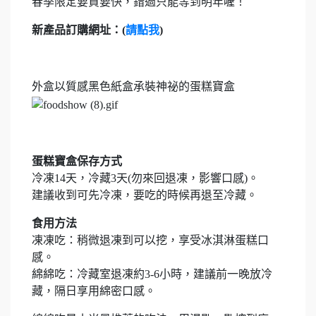
春季限定要買要快，錯過只能等到明年喔！
新產品訂購網址：(
請點我
)
外盒以質感黑色紙盒承裝神祕的蛋糕寶盒
蛋糕寶盒保存方式
冷凍14天，冷藏3天(勿來回退凍，影響口感)。
建議收到可先冷凍，要吃的時候再退至冷藏。
食用方法
凍凍吃：稍微退凍到可以挖，享受冰淇淋蛋糕口
感。
綿綿吃：冷藏室退凍約3-6小時，建議前一晚放冷
藏，隔日享用綿密口感。