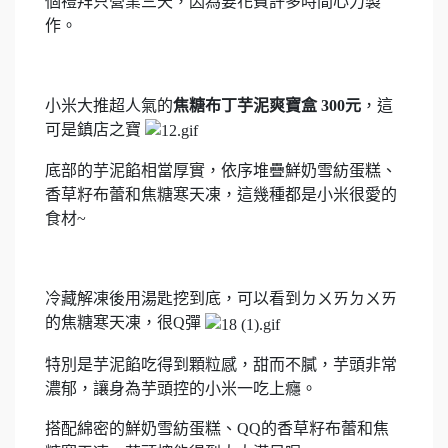
個禮拜只營業三天，因為要花費許多時間心力製
作。
小米大推超人氣的
焦糖布丁芋泥爽寶盒 300元
，這
可是鎮店之寶
底部的芋泥餡相當厚實，依序堆疊鮮奶雪紡蛋糕、
香草籽布蕾和焦糖寒天凍，這幾種都是小米很愛的
食材~
冷藏解凍後用湯匙挖到底，可以看到ㄉㄨㄞㄉㄨㄞ
的焦糖寒天凍，很Q彈
特別是芋泥餡吃得到顆粒感，甜而不膩，芋頭非常
濃郁，讓身為芋頭控的小米一吃上癮。
搭配綿密的鮮奶雪紡蛋糕、QQ的香草籽布蕾和焦