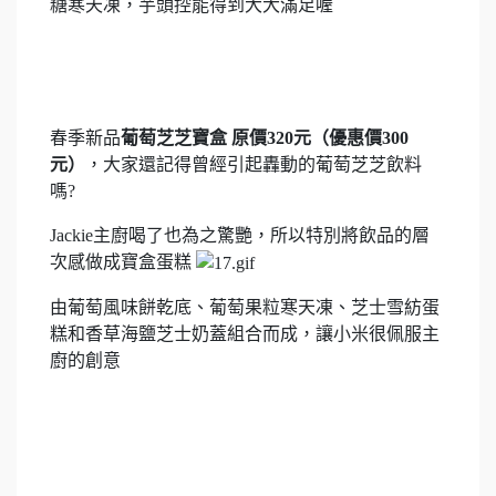
糖寒天凍，芋頭控能得到大大滿足喔
春季新品
葡萄芝芝寶盒 原價320元（優惠價300
元）
，大家還記得曾經引起轟動的葡萄芝芝飲料
嗎?
Jackie主廚喝了也為之驚艷，所以特別將飲品的層
次感做成寶盒蛋糕
由葡萄風味餅乾底、葡萄果粒寒天凍、芝士雪紡蛋
糕和香草海鹽芝士奶蓋組合而成，讓小米很佩服主
廚的創意