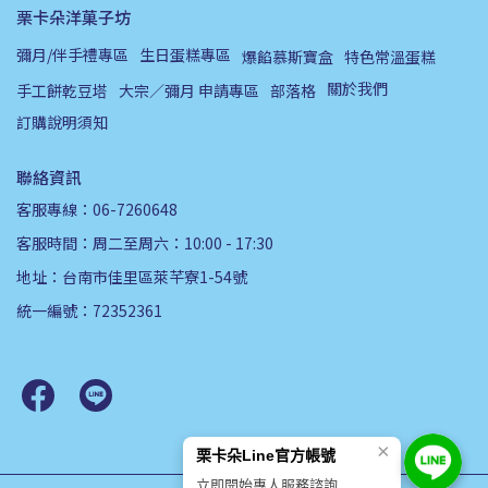
栗卡朵洋菓子坊
彌月/伴手禮專區
生日蛋糕專區
爆餡慕斯寶盒
特色常溫蛋糕
關於我們
手工餅乾豆塔
大宗／彌月 申請專區
部落格
訂購說明須知
聯絡資訊
客服專線：06-7260648
客服時間：周二至周六：10:00 - 17:30
地址：台南市佳里區萊芊寮1-54號
統一編號：72352361
×
栗卡朵Line官方帳號
立即開始專人服務諮詢