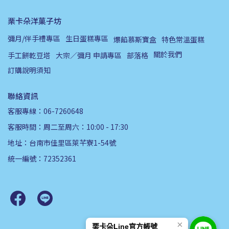
栗卡朵洋菓子坊
彌月/伴手禮專區
生日蛋糕專區
爆餡慕斯寶盒
特色常溫蛋糕
關於我們
手工餅乾豆塔
大宗／彌月 申請專區
部落格
訂購說明須知
聯絡資訊
客服專線：06-7260648
客服時間：周二至周六：10:00 - 17:30
地址：台南市佳里區萊芊寮1-54號
統一編號：72352361
×
栗卡朵Line官方帳號