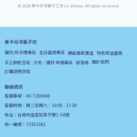
©
2026
栗卡朵洋菓子工坊 Le Gâteau. All rights reserved.
栗卡朵洋菓子坊
彌月/伴手禮專區
生日蛋糕專區
爆餡慕斯寶盒
特色常溫蛋糕
關於我們
手工餅乾豆塔
大宗／彌月 申請專區
部落格
訂購說明須知
聯絡資訊
客服專線：06-7260648
客服時間：周二至周六：10:00 - 17:30
地址：台南市佳里區萊芊寮1-54號
統一編號：72352361