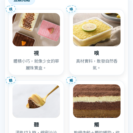
視
嗅
視
嗅
體積小巧，就像少女的華
真材實料，散發自然香
麗珠寶盒。
氣。
聽
觸
聽
觸
湯匙切入時，綿密沙沙
軟綿內餡＋顆粒嚼勁，欲