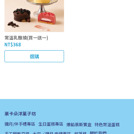
常溫乳酪燒(買一送一)
NT$368
選購
栗卡朵洋菓子坊
彌月/伴手禮專區
生日蛋糕專區
爆餡慕斯寶盒
特色常溫蛋糕
關於我們
手工餅乾豆塔
大宗／彌月 申請專區
部落格